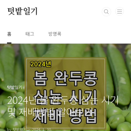
본문 바로가기
텃밭일기
홈
태그
방명록
텃밭일기
2024년 봄 완두콩 심는 시기
및 재배방법 알아보기
by 텃밭일기
2024. 1. 30.