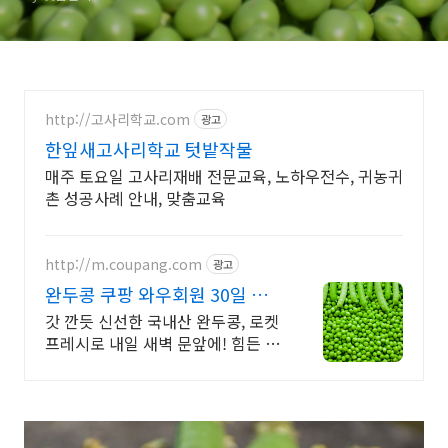
http://고사리학교.com
광고
한잎새고사리학교 텃밭작물
매주 토요일 고사리재배 전문교육, 노하우전수, 귀농귀
촌 성공사례 안내, 맞춤교육
http://m.coupang.com
광고
완두콩 쿠팡 와우회원 30일 반
품
갓 깐듯 신선한 국내산 완두콩, 로켓
프레시로 내일 새벽 문앞에! 힘든 완
두콩 껍질 까기 이젠 그만! 깐 완두
콩으로 편리하게 건강밥상 만드세
요.